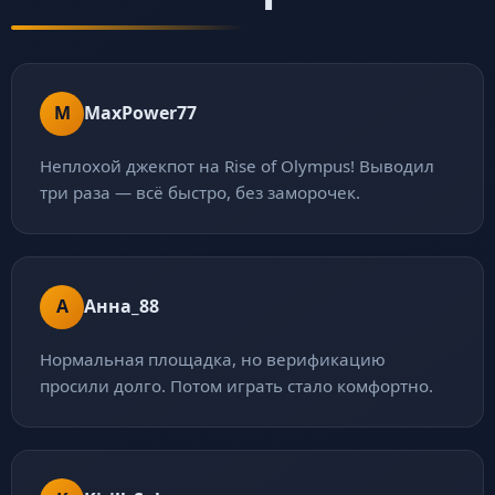
М
MaxPower77
Неплохой джекпот на Rise of Olympus! Выводил
три раза — всё быстро, без заморочек.
А
Анна_88
Нормальная площадка, но верификацию
просили долго. Потом играть стало комфортно.