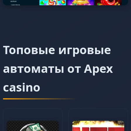
Топовые игровые
автоматы от Apex
casino