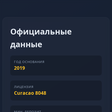
Официальные
данные
ГОД ОСНОВАНИЯ
2019
ЛИЦЕНЗИЯ
Curacao 8048
МИН. ДЕПОЗИТ