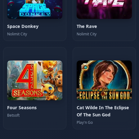
Space Donkey
The Rave
Nolimit City
Nolimit City
Four Seasons
Cat Wilde In The Eclipse
Of The Sun God
Betsoft
Play'n Go