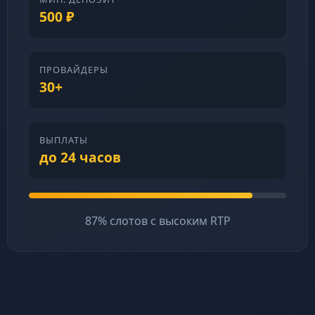
500 ₽
ПРОВАЙДЕРЫ
30+
ВЫПЛАТЫ
до 24 часов
87% слотов с высоким RTP