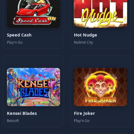
Speed Cash
Hot Nudge
Play'n Go
Nolimit City
Kensei Blades
Fire Joker
Betsoft
Play'n Go