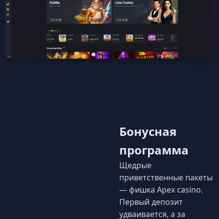
Бонусная
программа
Щедрые
приветственные пакеты
— фишка Apex casino.
Первый депозит
удваивается, а за